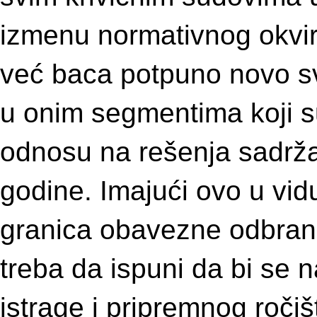
izmenu normativnog okvira
već baca potpuno novo sv
u onim segmentima koji s
odnosu na rešenja sadrža
godine. Imajući ovo u vid
granica obavezne odbran
treba da ispuni da bi se n
istrage i pripremnog roči