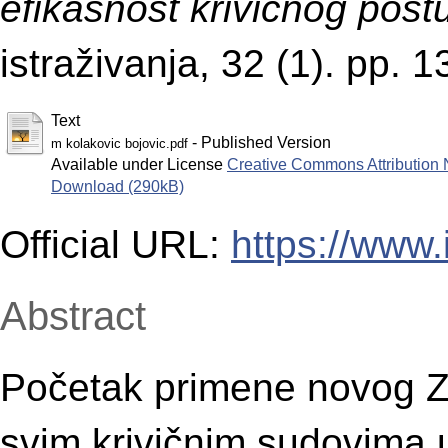
efikasnost krivičnog post
istraživanja, 32 (1). pp.
Text
- Published Version
m kolakovic bojovic.pdf
Available under License
Creative Commons Attribution 
Download (290kB)
Official URL:
https://www.
Abstract
Početak primene novog Za
svim krivičnim sudovima 