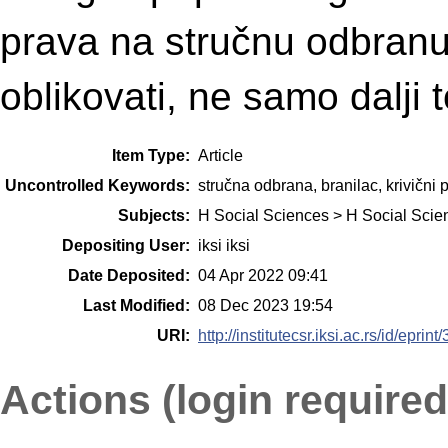
prava na stručnu odbranu
oblikovati, ne samo dalji 
Item Type:
Article
Uncontrolled Keywords:
stručna odbrana, branilac, krivični 
Subjects:
H Social Sciences > H Social Scie
Depositing User:
iksi iksi
Date Deposited:
04 Apr 2022 09:41
Last Modified:
08 Dec 2023 19:54
URI:
http://institutecsr.iksi.ac.rs/id/eprint
Actions (login required